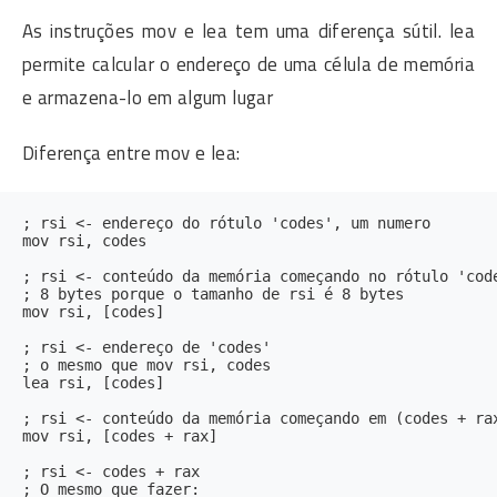
As instruções mov e lea tem uma diferença sútil. lea
permite calcular o endereço de uma célula de memória
e armazena-lo em algum lugar
Diferença entre mov e lea:
; rsi <- endereço do rótulo 'codes', um numero

mov rsi, codes

; rsi <- conteúdo da memória começando no rótulo 'code
; 8 bytes porque o tamanho de rsi é 8 bytes

mov rsi, [codes]

; rsi <- endereço de 'codes'

; o mesmo que mov rsi, codes

lea rsi, [codes]

; rsi <- conteúdo da memória começando em (codes + rax
mov rsi, [codes + rax]

; rsi <- codes + rax

; O mesmo que fazer:
