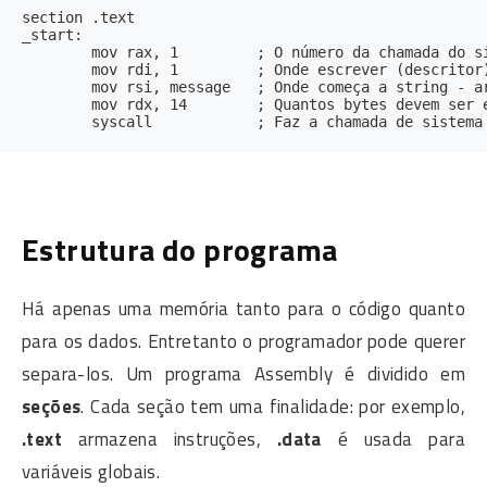
section .text

_start:

	mov rax, 1         ; O número da chamada do sistema que deve ser armazenado em rax

	mov rdi, 1         ; Onde escrever (descritor) - arg1

	mov rsi, message   ; Onde começa a string - arg2

	mov rdx, 14        ; Quantos bytes devem ser escritos - arg3

Estrutura do programa
Há apenas uma memória tanto para o código quanto
para os dados. Entretanto o programador pode querer
separa-los. Um programa Assembly é dividido em
seções
. Cada seção tem uma finalidade: por exemplo,
.text
armazena instruções,
.data
é usada para
variáveis globais.