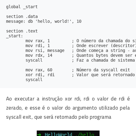
global _start

section .data

message: db 'hello, world!', 10

section .text

_start:

	mov rax, 1         ; O número da chamada do sistema que deve ser armazenado em rax

	mov rdi, 1         ; Onde escrever (descritor) - arg1

	mov rsi, message   ; Onde começa a string - arg2

	mov rdx, 14        ; Quantos bytes devem ser escritos - arg3

	syscall            ; Faz a chamada de sistema

	mov rax, 60        ; Número da syscall exit

	xor rdi, rdi       ; Valor que será retornado pela syscall

Ao executar a instrução xor rdi, rdi o valor de rdi é
zerado, e esse é o valor do argumento utilizado pela
syscall exit, que será retornado pelo programa