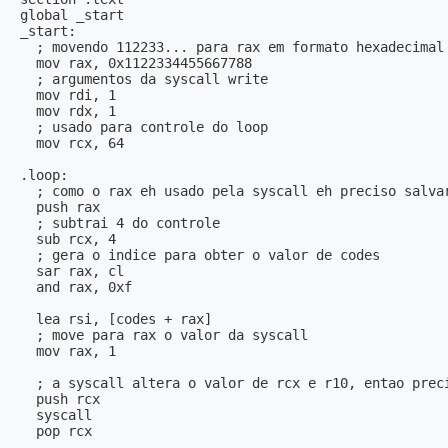
global _start

_start:

  ; movendo 112233... para rax em formato hexadecimal

  mov rax, 0x1122334455667788

  ; argumentos da syscall write

  mov rdi, 1

  mov rdx, 1

  ; usado para controle do loop

  mov rcx, 64

.loop:

  ; como o rax eh usado pela syscall eh preciso salvar
  push rax

  ; subtrai 4 do controle

  sub rcx, 4

  ; gera o indice para obter o valor de codes

  sar rax, cl

  and rax, 0xf

  lea rsi, [codes + rax]

  ; move para rax o valor da syscall

  mov rax, 1

  ; a syscall altera o valor de rcx e r10, entao preci
  push rcx

  syscall

  pop rcx
