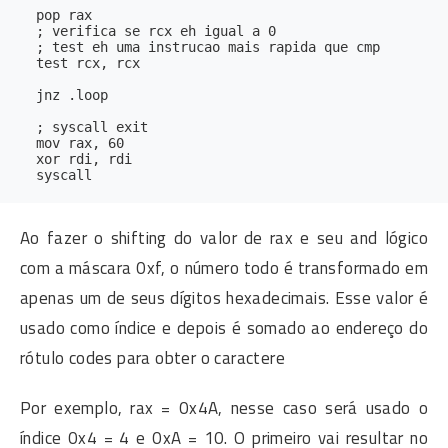
  pop rax

  ; verifica se rcx eh igual a 0

  ; test eh uma instrucao mais rapida que cmp

  test rcx, rcx

  jnz .loop

  ; syscall exit

  mov rax, 60

  xor rdi, rdi

Ao fazer o shifting do valor de rax e seu and lógico
com a máscara 0xf, o número todo é transformado em
apenas um de seus dígitos hexadecimais. Esse valor é
usado como índice e depois é somado ao endereço do
rótulo codes para obter o caractere
Por exemplo, rax = 0x4A, nesse caso será usado o
índice 0x4 = 4 e 0xA = 10. O primeiro vai resultar no