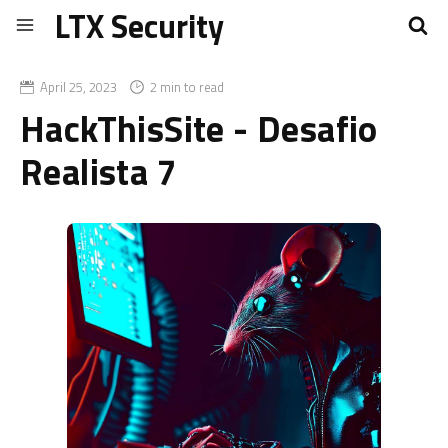
LTX Security
April 25, 2023
2 min to read
HackThisSite - Desafio
Realista 7