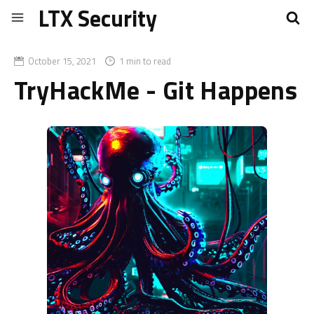
LTX Security
October 15, 2021
1 min to read
TryHackMe - Git Happens