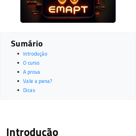
Sumário
Introdução
O curso
A prova
Vale a pena?
Dicas
Introdução